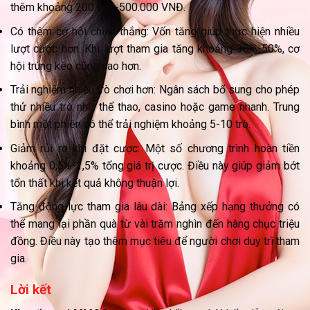
thêm khoảng 200.000-500.000 VNĐ.
Có thêm cơ hội chiến thắng: Vốn tăng giúp thực hiện nhiều
lượt cược hơn. Khi lượt tham gia tăng khoảng 30%-50%, cơ
hội trúng kèo cũng cao hơn.
Trải nghiệm nhiều trò chơi hơn: Ngân sách bổ sung cho phép
thử nhiều trò như thể thao, casino hoặc game nhanh. Trung
bình một phiên có thể trải nghiệm khoảng 5-10 trò.
Giảm rủi ro khi đặt cược: Một số chương trình hoàn tiền
khoảng 0,5%-1,5% tổng giá trị cược. Điều này giúp giảm bớt
tổn thất khi kết quả không thuận lợi.
Tăng động lực tham gia lâu dài: Bảng xếp hạng thưởng có
thể mang lại phần quà từ vài trăm nghìn đến hàng chục triệu
đồng. Điều này tạo thêm mục tiêu để người chơi duy trì tham
gia.
Lời kết