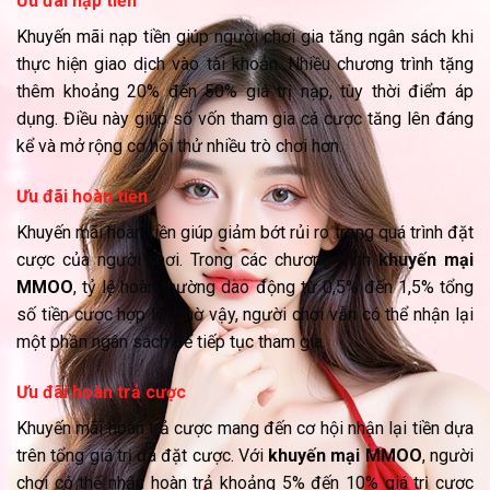
Ưu đãi nạp tiền
Khuyến mãi nạp tiền giúp người chơi gia tăng ngân sách khi
thực hiện giao dịch vào tài khoản. Nhiều chương trình tặng
thêm khoảng 20% đến 50% giá trị nạp, tùy thời điểm áp
dụng. Điều này giúp số vốn tham gia cá cược tăng lên đáng
kể và mở rộng cơ hội thử nhiều trò chơi hơn.
Ưu đãi hoàn tiền
Khuyến mãi hoàn tiền giúp giảm bớt rủi ro trong quá trình đặt
cược của người chơi. Trong các chương trình
khuyến mại
MMOO
, tỷ lệ hoàn thường dao động từ 0,5% đến 1,5% tổng
số tiền cược hợp lệ. Nhờ vậy, người chơi vẫn có thể nhận lại
một phần ngân sách để tiếp tục tham gia.
Ưu đãi hoàn trả cược
Khuyến mãi hoàn trả cược mang đến cơ hội nhận lại tiền dựa
trên tổng giá trị đã đặt cược. Với
khuyến mại MMOO
, người
chơi có thể nhận hoàn trả khoảng 5% đến 10% giá trị cược