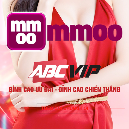
THEO DÕI CHÚNG TÔI