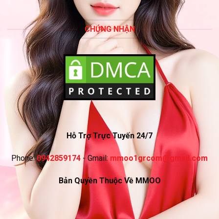
CHỨNG NHẬN
Hỗ Trợ Trực Tuyến 24/7
Phone:
0942859174
- Gmail:
mmoo1grcom@gmail.com
Bản Quyền Thuộc Về MMOO