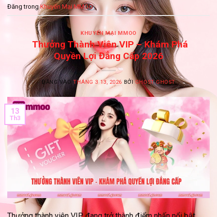
Đăng trong
Khuyến Mại MMOO
KHUYẾN MẠI MMOO
Thưởng Thành Viên VIP – Khám Phá
Quyền Lợi Đẳng Cấp 2026
ĐĂNG VÀO
THÁNG 3 13, 2026
BỞI
GHOST GHOST
13
Th3
Thưởng thành viên VIP đang trở thành điểm nhấn nổi bật