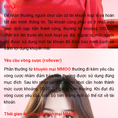
Điều kiện tham gia khuyến mại MMOO
Để nhận thưởng, người chơi cần có tài khoản hợp lệ và hoàn
tất xác minh thông tin. Tài khoản cũng phải có ít nhất một
giao dịch nạp tiền thành công, thường từ khoảng 100.000
VNĐ trở lên trước khi kích hoạt ưu đãi. Ngoài ra, mỗi người
chỉ được sử dụng một tài khoản để đảm bảo minh bạch và
tránh lợi dụng khuyến mãi.
Yêu cầu vòng cược (rollover)
Phần thưởng từ
khuyến mại MMOO
thường đi kèm yêu cầu
vòng cược nhằm đảm bảo tiền thưởng được sử dụng đúng
mục đích. Sau khi nhận ưu đãi, người chơi cần hoàn thành
mức cược khoảng 10-20 lần giá trị tiền thưởng. Khi đạt đủ
vòng cược yêu cầu, toàn bộ tiền thắng mới có thể rút về tài
khoản.
Thời gian áp dụng khuyến mại MMOO