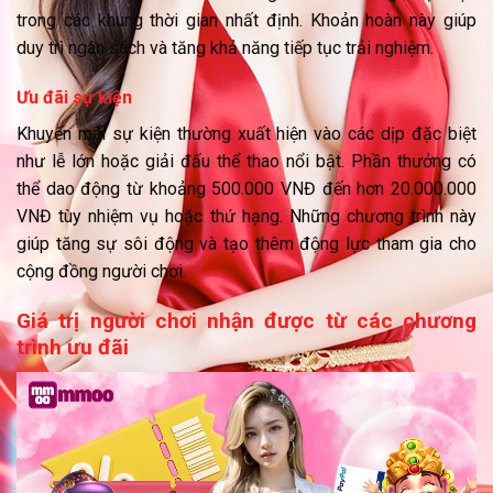
trong các khung thời gian nhất định. Khoản hoàn này giúp
duy trì ngân sách và tăng khả năng tiếp tục trải nghiệm.
Ưu đãi sự kiện
Khuyến mãi sự kiện thường xuất hiện vào các dịp đặc biệt
như lễ lớn hoặc giải đấu thể thao nổi bật. Phần thưởng có
thể dao động từ khoảng 500.000 VNĐ đến hơn 20.000.000
VNĐ tùy nhiệm vụ hoặc thứ hạng. Những chương trình này
giúp tăng sự sôi động và tạo thêm động lực tham gia cho
cộng đồng người chơi.
Giá trị người chơi nhận được từ các chương
trình ưu đãi